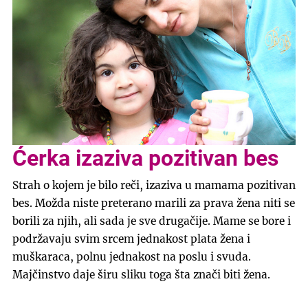
Ćerka izaziva pozitivan bes
Strah o kojem je bilo reči, izaziva u mamama pozitivan
bes. Možda niste preterano marili za prava žena niti se
borili za njih, ali sada je sve drugačije. Mame se bore i
podržavaju svim srcem jednakost plata žena i
muškaraca, polnu jednakost na poslu i svuda.
Majčinstvo daje širu sliku toga šta znači biti žena.