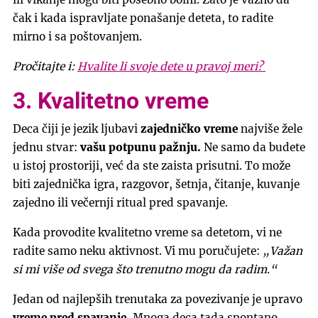
čak i kada ispravljate ponašanje deteta, to radite
mirno i sa poštovanjem.
Pročitajte i:
Hvalite li svoje dete u pravoj meri?
3. Kvalitetno vreme
Deca čiji je jezik ljubavi
zajedničko vreme
najviše žele
jednu stvar:
vašu potpunu pažnju.
Ne samo da budete
u istoj prostoriji, već da ste zaista prisutni. To može
biti zajednička igra, razgovor, šetnja, čitanje, kuvanje
zajedno ili večernji ritual pred spavanje.
Kada provodite kvalitetno vreme sa detetom, vi ne
radite samo neku aktivnost. Vi mu poručujete:
„Važan
si mi više od svega što trenutno mogu da radim.“
Jedan od najlepših trenutaka za povezivanje je upravo
vreme pred spavanje.
Mnoga deca tada spontano