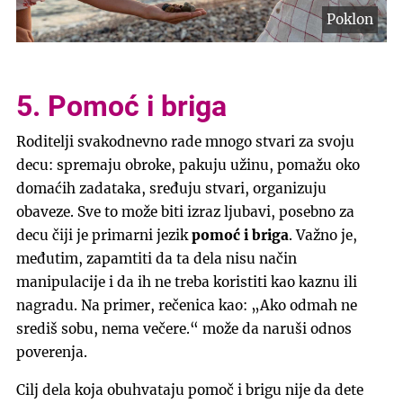
Poklon
5. Pomoć i briga
Roditelji svakodnevno rade mnogo stvari za svoju
decu: spremaju obroke, pakuju užinu, pomažu oko
domaćih zadataka, sređuju stvari, organizuju
obaveze. Sve to može biti izraz ljubavi, posebno za
decu čiji je primarni jezik
pomoć i briga
. Važno je,
međutim, zapamtiti da ta dela nisu način
manipulacije i da ih ne treba koristiti kao kaznu ili
nagradu. Na primer, rečenica kao: „Ako odmah ne
središ sobu, nema večere.“ može da naruši odnos
poverenja.
Cilj dela koja obuhvataju pomoč i brigu nije da dete