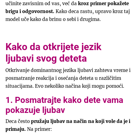
učinite zavisnim od vas, već da
kroz primer pokažete
brigu i odgovornost.
Kako deca rastu, upravo kroz taj
model uče kako da brinu o sebi i drugima.
Kako da otkrijete jezik
ljubavi svog deteta
Otkrivanje dominantnog jezika ljubavi zahteva vreme i
posmatranje reakcija i osećanja deteta u različitim
situacijama. Evo nekoliko načina koji mogu pomoći.
1. Posmatrajte kako dete vama
pokazuje ljubav
Deca često
pružaju ljubav na način na koji vole da je i
primaju.
Na primer: