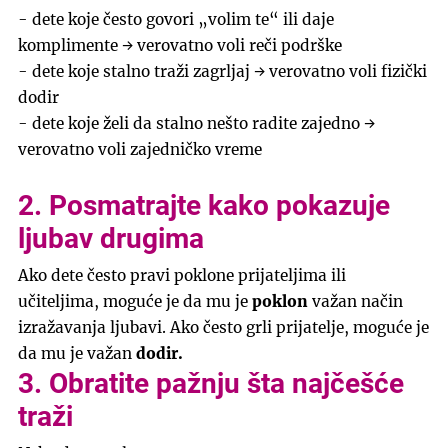
- dete koje često govori „volim te“ ili daje
komplimente → verovatno voli reči podrške
- dete koje stalno traži zagrljaj → verovatno voli fizički
dodir
- dete koje želi da stalno nešto radite zajedno →
verovatno voli zajedničko vreme
2. Posmatrajte kako pokazuje
ljubav drugima
Ako dete često pravi poklone prijateljima ili
učiteljima, moguće je da mu je
poklon
važan način
izražavanja ljubavi. Ako često grli prijatelje, moguće je
da mu je važan
dodir.
3. Obratite pažnju šta najčešće
traži