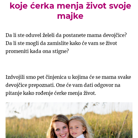
koje ćerka menja život svoje
majke
Da li ste oduvel želeli da postanete mama devojčice?
Da li ste mogli da zamislite kako će vam se život
promeniti kada ona stigne?
Izdvojili smo pet činjenica u kojima će se mama svake
devojčice prepoznati. One će vam dati odgovor na
pitanje kako rođenje ćerke menja život.