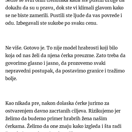
Setite se svih onih trenutaka kada ste pustili druge da
dokažu da su u pravu, dok ste vi klimali glavom kako
se ne biste zamerili. Pustili ste ljude da vas povrede i
odu. Izbegavali ste sukobe po svaku cenu.
Ne više. Gotovo je. To nije model hrabrosti koji bilo
koja od nas želi da njena ćerka preuzme. Zato treba da
govorimo glasno i jasno, da prozovemo svaki
nepravedni postupak, da postavimo granice i tražimo
bolje.
Kao nikada pre, nakon dolaska ćerke jurimo za
ostvarenjem davno zacrtanih ciljeva. Rizikujemo jer
želimo da budemo primer hrabrih žena našim
ćerkama. Želimo da one znaju kako izgleda i šta radi