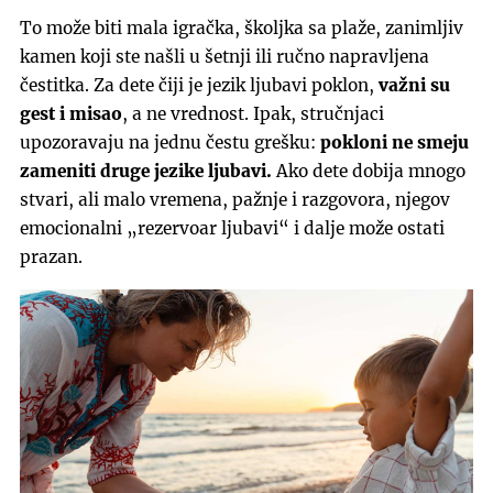
To može biti mala igračka, školjka sa plaže, zanimljiv
kamen koji ste našli u šetnji ili ručno napravljena
čestitka. Za dete čiji je jezik ljubavi poklon,
važni su
gest i misao
, a ne vrednost. Ipak, stručnjaci
upozoravaju na jednu čestu grešku:
pokloni ne smeju
zameniti druge jezike ljubavi.
Ako dete dobija mnogo
stvari, ali malo vremena, pažnje i razgovora, njegov
emocionalni „rezervoar ljubavi“ i dalje može ostati
prazan.