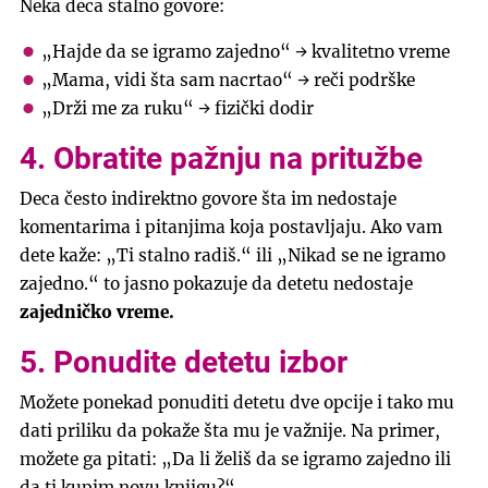
Neka deca stalno govore:
„Hajde da se igramo zajedno“ → kvalitetno vreme
„Mama, vidi šta sam nacrtao“ → reči podrške
„Drži me za ruku“ → fizički dodir
4. Obratite pažnju na pritužbe
Deca često indirektno govore šta im nedostaje
komentarima i pitanjima koja postavljaju. Ako vam
dete kaže: „Ti stalno radiš.“ ili „Nikad se ne igramo
zajedno.“ to jasno pokazuje da detetu nedostaje
zajedničko vreme.
5. Ponudite detetu izbor
Možete ponekad ponuditi detetu dve opcije i tako mu
dati priliku da pokaže šta mu je važnije. Na primer,
možete ga pitati: „Da li želiš da se igramo zajedno ili
da ti kupim novu knjigu?“