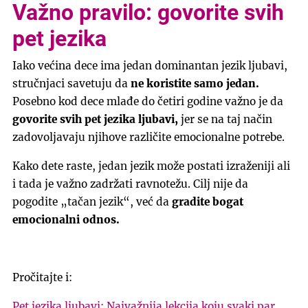
Važno pravilo: govorite svih
pet jezika
Iako većina dece ima jedan dominantan jezik ljubavi,
stručnjaci savetuju da
ne koristite samo jedan.
Posebno kod dece mlađe do četiri godine važno je da
govorite svih pet jezika ljubavi,
jer se na taj način
zadovoljavaju njihove različite emocionalne potrebe.
Kako dete raste, jedan jezik može postati izraženiji ali
i tada je važno zadržati ravnotežu. Cilj nije da
pogodite „tačan jezik“, već da
gradite bogat
emocionalni odnos.
Pročitajte i:
Pet jezika ljubavi: Najvažnija lekcija koju svaki par