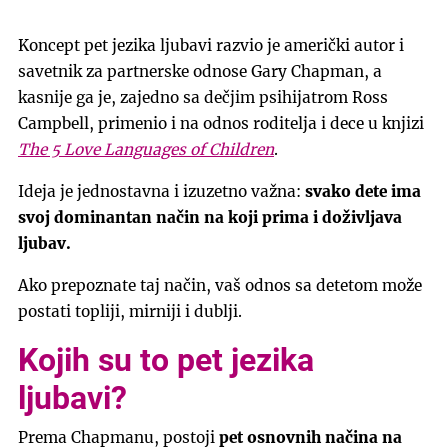
Koncept pet jezika ljubavi razvio je američki autor i
savetnik za partnerske odnose Gary Chapman, a
kasnije ga je, zajedno sa dečjim psihijatrom Ross
Campbell, primenio i na odnos roditelja i dece u knjizi
The 5 Love Languages of Children
.
Ideja je jednostavna i izuzetno važna:
svako dete ima
svoj dominantan način na koji prima i doživljava
ljubav.
Ako prepoznate taj način, vaš odnos sa detetom može
postati topliji, mirniji i dublji.
Kojih su to pet jezika
ljubavi?
Prema Chapmanu, postoji
pet osnovnih načina na