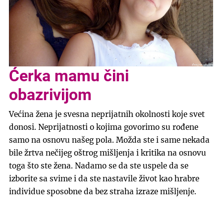
Ćerka mamu čini
obazrivijom
Većina žena je svesna neprijatnih okolnosti koje svet
donosi. Neprijatnosti o kojima govorimo su rođene
samo na osnovu našeg pola. Možda ste i same nekada
bile žrtva nečijeg oštrog mišljenja i kritika na osnovu
toga što ste žena. Nadamo se da ste uspele da se
izborite sa svime i da ste nastavile život kao hrabre
individue sposobne da bez straha izraze mišljenje.