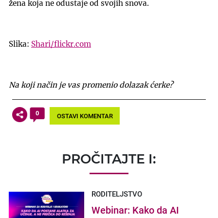
žena koja ne odustaje od svojih snova.
Slika:
Shari/flickr.com
Na koji način je vas promenio dolazak ćerke?
0
OSTAVI KOMENTAR
PROČITAJTE I:
RODITELJSTVO
Webinar: Kako da AI