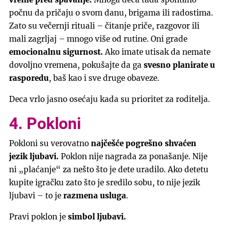
počnu da pričaju o svom danu, brigama ili radostima.
Zato su večernji rituali – čitanje priče, razgovor ili
mali zagrljaj – mnogo više od rutine. Oni grade
emocionalnu sigurnost.
Ako imate utisak da nemate
dovoljno vremena, pokušajte da ga
svesno planirate u
rasporedu
, baš kao i sve druge obaveze.
Deca vrlo jasno osećaju kada su prioritet za roditelja.
4. Pokloni
Pokloni su verovatno
najčešće pogrešno shvaćen
jezik ljubavi.
Poklon nije nagrada za ponašanje. Nije
ni „plaćanje“ za nešto što je dete uradilo. Ako detetu
kupite igračku zato što je sredilo sobu, to nije jezik
ljubavi – to je
razmena usluga
.
Pravi poklon je
simbol ljubavi.