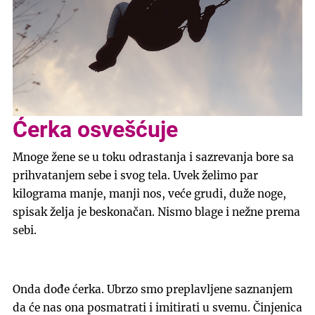
Ćerka osvešćuje
Mnoge žene se u toku odrastanja i sazrevanja bore sa
prihvatanjem sebe i svog tela. Uvek želimo par
kilograma manje, manji nos, veće grudi, duže noge,
spisak želja je beskonačan. Nismo blage i nežne prema
sebi.
Onda dođe ćerka. Ubrzo smo preplavljene saznanjem
da će nas ona posmatrati i imitirati u svemu. Činjenica