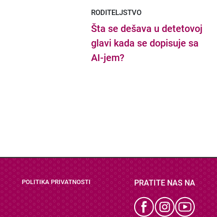
RODITELJSTVO
Šta se dešava u detetovoj
glavi kada se dopisuje sa
AI-jem?
Portal NajboljaMamaNaSvetu.com koristi kolačiće radi boljeg
☓
iskustva pregledavanja i unapređenja stranica. Upotrebom portala
pristajete na upotrebu kolačića. Za više informacija pogledajte
POLITIKA PRIVATNOSTI
PRATITE NAS NA
našu
politiku privatnosti.
Zatvori obaveštenje