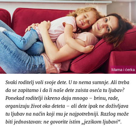
Mama i ćerka
Svaki roditelj voli svoje dete. U to nema sumnje. Ali treba
da se zapitamo i da li naše dete zaista oseća tu ljubav?
Ponekad roditelji iskreno daju mnogo – brinu, rade,
organizuju život oko deteta – ali dete ipak ne doživljava
tu ljubav na način koji mu je najpotrebniji. Razlog može
biti jednostavan: ne govorite istim „jezikom ljubavi“.