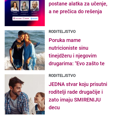
postane alatka za učenje,
a ne prečica do rešenja
RODITELJSTVO
Poruka mame
nutricioniste sinu
tinejdžeru i njegovim
drugarima: "Evo zašto te
smaram da imaš uredne i
RODITELJSTVO
raznovrsne obroke"
JEDNA stvar koju prisutni
roditelji rade drugačije i
zato imaju SMIRENIJU
decu