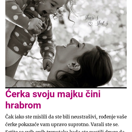
Ćerka svoju majku čini
hrabrom
Čak iako ste mislili da ste bili neustrašivi, rođenje vaše
ćerke pokazaće vam upravo suprotno. Varali ste se.