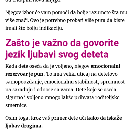
Njegov izbor će vam pomoći da bolje razumete šta mu
više znači. Ovo je potrebno probati više puta da biste
imali što bolju indikaciju.
Zašto je važno da govorite
jezik ljubavi svog deteta
Kada dete oseća da je voljeno, njegov
emocionalni
rezervoar je pun.
To ima veliki uticaj na detetovo
samopouzdanje, emocionalnu stabilnost, spremnost
na saradnju i odnose sa vama. Dete koje se oseća
sigurno i voljeno mnogo lakše prihvata roditeljske
smernice.
Osim toga, kroz vaš primer dete uči
kako da iskaže
ljubav drugima.