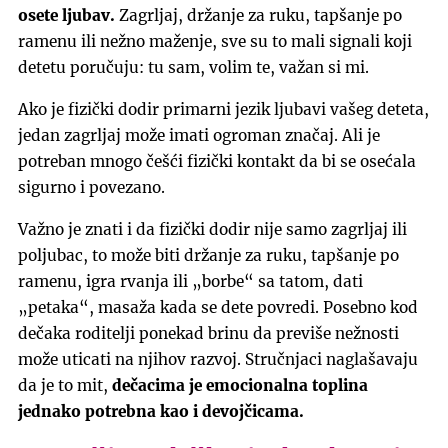
osete ljubav.
Zagrljaj, držanje za ruku, tapšanje po
ramenu ili nežno maženje, sve su to mali signali koji
detetu poručuju: tu sam, volim te, važan si mi.
Ako je fizički dodir primarni jezik ljubavi vašeg deteta,
jedan zagrljaj može imati ogroman značaj. Ali je
potreban mnogo češći fizički kontakt da bi se osećala
sigurno i povezano.
Važno je znati i da fizički dodir nije samo zagrljaj ili
poljubac, to može biti držanje za ruku, tapšanje po
ramenu, igra rvanja ili „borbe“ sa tatom, dati
„petaka“, masaža kada se dete povredi. Posebno kod
dečaka roditelji ponekad brinu da previše nežnosti
može uticati na njihov razvoj. Stručnjaci naglašavaju
da je to mit,
dečacima je emocionalna toplina
jednako potrebna kao i devojčicama.