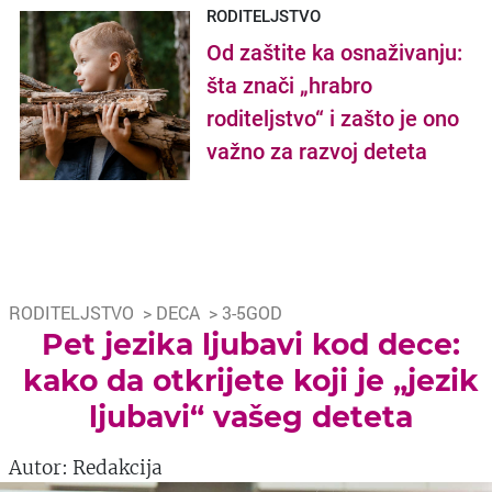
RODITELJSTVO
Od zaštite ka osnaživanju:
šta znači „hrabro
roditeljstvo“ i zašto je ono
važno za razvoj deteta
RODITELJSTVO
>
DECA
>
3-5GOD
Pet jezika ljubavi kod dece:
kako da otkrijete koji je „jezik
ljubavi“ vašeg deteta
Autor: Redakcija