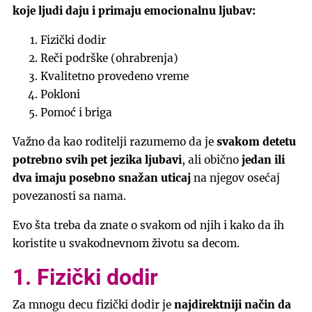
koje ljudi daju i primaju emocionalnu ljubav:
Fizički dodir
Reči podrške (ohrabrenja)
Kvalitetno provedeno vreme
Pokloni
Pomoć i briga
Važno da kao roditelji razumemo da je
svakom detetu
potrebno svih pet jezika ljubavi
, ali obično
jedan ili
dva imaju posebno snažan uticaj
na njegov osećaj
povezanosti sa nama.
Evo šta treba da znate o svakom od njih i kako da ih
koristite u svakodnevnom životu sa decom.
1. Fizički dodir
Za mnogu decu fizički dodir je
najdirektniji način da