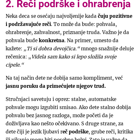
2. Reči podrške i ohrabrenja
Neka deca se osećaju najvoljenije kada
čuju pozitivne
i podržavajuće reči
. To može da bude: pohvala,
ohrabrenje, zahvalnost, priznanje truda. Važno je da
pohvala bude
konkretna
. Na primer, umesto da
kažete:
„Ti si dobra devojčica.“
mnogo snažnije deluje
rečenica: „
Videla sam kako si lepo složila svoje
cipele.“
Na taj način dete ne dobija samo kompliment, već
jasnu poruku da primećujete njegov trud.
Stručnjaci savetuju i oprez: stalne, automatske
pohvale mogu izgubiti smisao. Ako dete stalno dobija
pohvalu bez jasnog razloga, može početi da je
doživljava kao nešto očekivano. S druge strane, za
dete čiji je jezik ljubavi r
eč podrške
, grube reči, kritika
ili vikanje mogu biti posebno bolni. Zato je važno da