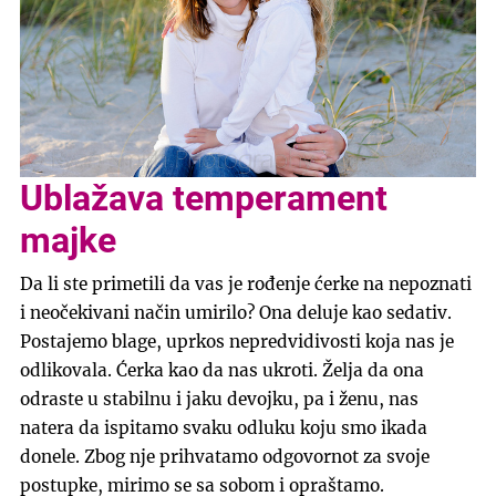
Ublažava temperament
majke
Da li ste primetili da vas je rođenje ćerke na nepoznati
i neočekivani način umirilo? Ona deluje kao sedativ.
Postajemo blage, uprkos nepredvidivosti koja nas je
odlikovala. Ćerka kao da nas ukroti. Želja da ona
odraste u stabilnu i jaku devojku, pa i ženu, nas
natera da ispitamo svaku odluku koju smo ikada
donele. Zbog nje prihvatamo odgovornot za svoje
postupke, mirimo se sa sobom i opraštamo.