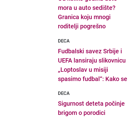
mora u auto sedište?
Granica koju mnogi
roditelji pogrešno
procenjuju
DECA
Fudbalski savez Srbije i
UEFA lansiraju slikovnicu
„Loptoslav u misiji
spasimo fudbal“: Kako se
grade kapiteni budućnosti
DECA
Sigurnost deteta počinje
brigom o porodici