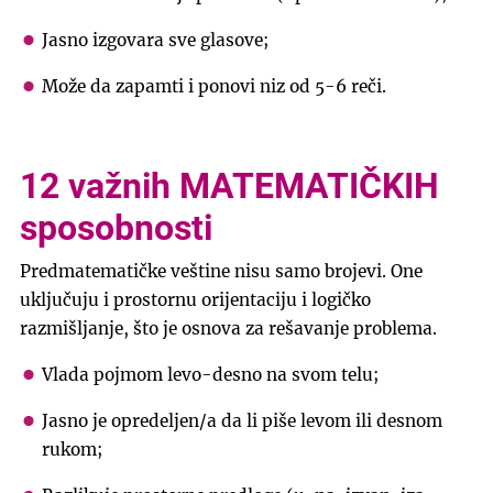
Jasno izgovara sve glasove;
Može da zapamti i ponovi niz od 5-6 reči.
12 važnih MATEMATIČKIH
sposobnosti
Predmatematičke veštine nisu samo brojevi. One
uključuju i prostornu orijentaciju i logičko
razmišljanje, što je osnova za rešavanje problema.
Vlada pojmom levo-desno na svom telu;
Jasno je opredeljen/a da li piše levom ili desnom
rukom;