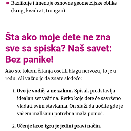
Razlikuje i imenuje osnovne geometrijske oblike
(krug, kvadrat, trougao).
Šta ako moje dete ne zna
sve sa spiska? Naš savet:
Bez panike!
Ako ste tokom čitanja osetili blagu nervozu, to je u
redu. Ali važno je da znate sledeće:
Ovo je vodič, a ne zakon.
Spisak predstavlja
idealan set veština. Retko koje dete će savršeno
vladati svim stavkama. On služi da uočite gde je
vašem mališanu potrebna mala pomoć.
Učenje kroz igru je jedini pravi način.