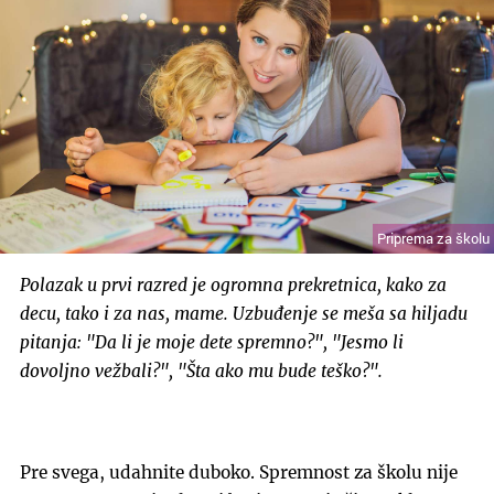
Priprema za školu
Polazak u prvi razred je ogromna prekretnica, kako za
decu, tako i za nas, mame. Uzbuđenje se meša sa hiljadu
pitanja: "Da li je moje dete spremno?", "Jesmo li
dovoljno vežbali?", "Šta ako mu bude teško?".
Pre svega, udahnite duboko. Spremnost za školu nije