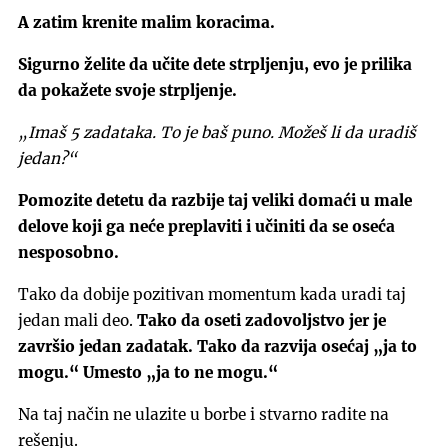
A zatim krenite malim koracima.
Sigurno želite da učite dete strpljenju, evo je prilika
da pokažete svoje strpljenje.
„Imaš 5 zadataka. To je baš puno. Možeš li da uradiš
jedan?“
Pomozite detetu da razbije taj veliki domaći u male
delove koji ga neće preplaviti i učiniti da se oseća
nesposobno.
Tako da dobije pozitivan momentum kada uradi taj
jedan mali deo.
Tako da oseti zadovoljstvo jer je
završio jedan zadatak. Tako da razvija osećaj „ja to
mogu.“ Umesto „ja to ne mogu.“
Na taj način ne ulazite u borbe i stvarno radite na
rešenju.