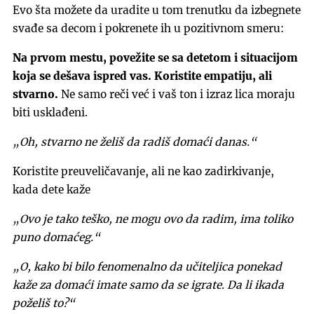
Evo šta možete da uradite u tom trenutku da izbegnete
svađe sa decom i pokrenete ih u pozitivnom smeru:
Na prvom mestu, povežite se sa detetom i situacijom
koja se dešava ispred vas. Koristite empatiju, ali
stvarno.
Ne samo reči već i vaš ton i izraz lica moraju
biti usklađeni.
„Oh, stvarno ne želiš da radiš domaći danas.“
Koristite preuveličavanje, ali ne kao zadirkivanje,
kada dete kaže
„Ovo je tako teško, ne mogu ovo da radim, ima toliko
puno domaćeg.“
„O, kako bi bilo fenomenalno da učiteljica ponekad
kaže za domaći imate samo da se igrate. Da li ikada
poželiš to?“