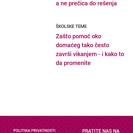
a ne prečica do rešenja
ŠKOLSKE TEME
Zašto pomoć oko
domaćeg tako često
završi vikanjem - i kako to
da promenite
POLITIKA PRIVATNOSTI
PRATITE NAS NA