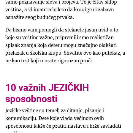
samo poznavanje slova i brojeva. To je čitav sklop
veština, a vi imate celo leto da kroz igru i zabavu
osnažite svog budućeg prvaka.
Da bismo vam pomogli da steknete jasan uvid u to
koje su veštine važne, pripremili smo realističan
spisak znanja koja detetu mogu značajno olakšati
prelazak u školsku klupu. Shvatite ovo kao putokaz, a
ne kao test koji morate rigorozno proći.
10 važnih JEZIČKIH
sposobnosti
Jezičke veštine su temelj za čitanje, pisanje i
komunikaciju. Dete koje vlada većinom ovih
sposobnosti lakše će pratiti nastavu i brže savladati