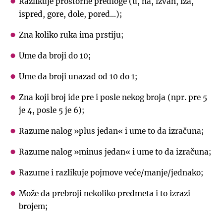
Razlikuje prostorne predloge (u, na, izvan, iza,
ispred, gore, dole, pored...);
Zna koliko ruka ima prstiju;
Ume da broji do 10;
Ume da broji unazad od 10 do 1;
Zna koji broj ide pre i posle nekog broja (npr. pre 5
je 4, posle 5 je 6);
Razume nalog »plus jedan« i ume to da izračuna;
Razume nalog »minus jedan« i ume to da izračuna;
Razume i razlikuje pojmove veće/manje/jednako;
Može da prebroji nekoliko predmeta i to izrazi
brojem;