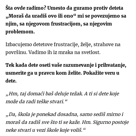
Šta ovde radimo? Umesto da guramo protiv deteta
„Moraš da uradiš ovo ili ono“ mi se povezujemo sa
njim, sa njegovom frustracijom, sa njegovim
problemom.
Izbacujemo detetove frustracije, želje, strahove na
površinu. Vadimo ih iz mraka na svetlost.
Tek kada dete oseti vaše razumevanje i prihvatanje,
usmerite ga u pravcu kom želite. Pokažite veru u
dete.
„Hm, taj domaći baš deluje težak. A ti si dete koje
može da radi teške stvari.“
„Da, škola je ponekad dosadna, samo sediš mirno i
moraš da radiš sve što ti se kaže. Hm. Sigurno postoje
neke stvari u vezi škole koje voliš.“