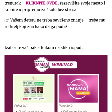
trenutak –
KLIKNITE OVDE
, rezervišite svoje mesto i
krenite u pripremu za školu bez stresa.
👉 Vašem detetu ne treba savršeno znanje – treba mu
roditelj koji zna kako da ga podrži.
Izaberite vaš paket klikom na sliku ispod: