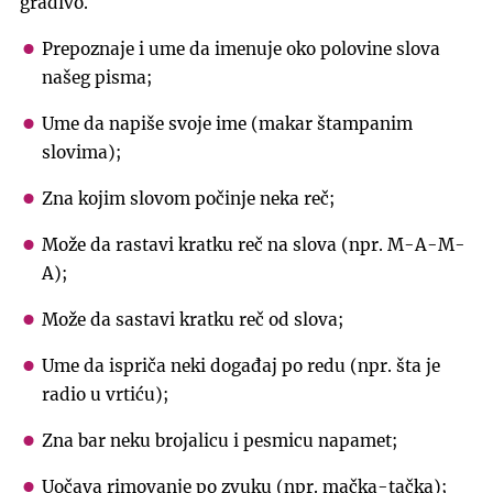
gradivo.
Prepoznaje i ume da imenuje oko polovine slova
našeg pisma;
Ume da napiše svoje ime (makar štampanim
slovima);
Zna kojim slovom počinje neka reč;
Može da rastavi kratku reč na slova (npr. M-A-M-
A);
Može da sastavi kratku reč od slova;
Ume da ispriča neki događaj po redu (npr. šta je
radio u vrtiću);
Zna bar neku brojalicu i pesmicu napamet;
Uočava rimovanje po zvuku (npr. mačka-tačka);