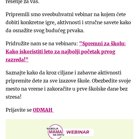
rešenje za vas.
Pripremili smo sveobuhvatni vebinar na kojem ćete
dobiti konkretne igre, aktivnosti i stručne savete kako
da osnažite svog budućeg prvaka.
Pridružite nam se na vebinaru:
"Spremni za školu:
Kako iskoristiti leto za najbolji početak prvog
razreda!"
Saznajte kako da kroz ciljane i zabavne aktivnosti
pripremite dete za sve izazove škole. Obezbedite svoje
mesto na vreme i zakoračite u prve školske dane bez
stresa!
Prijavite se
ODMAH