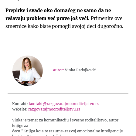
Prepirke i svađe oko domaćeg ne samo da ne
rešavaju problem već prave još veći.
Primenite ove
smernice kako biste pomogli svojoj deci dugoročno.
Autor:
Vinka Radojković
Kontakt:
kontakt@razgovarajmooroditeljstvu.rs
Website:
razgovarajmooroditeljstvu.rs
Vinka je trener za komunikaciju i svesno roditeljistvo, autor
knjige za
decu "Knjiga koja te razume-razvoj emocionalne inteligencije