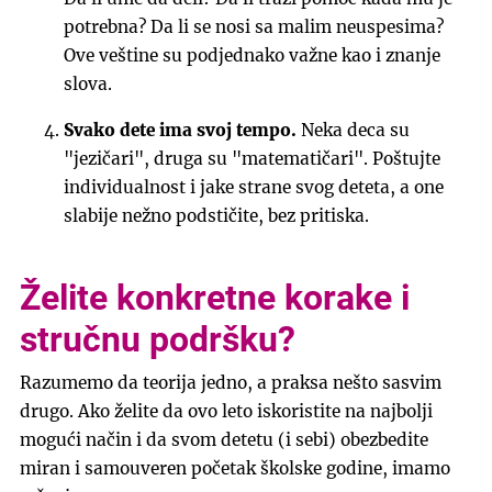
potrebna? Da li se nosi sa malim neuspesima?
Ove veštine su podjednako važne kao i znanje
slova.
Svako dete ima svoj tempo.
Neka deca su
"jezičari", druga su "matematičari". Poštujte
individualnost i jake strane svog deteta, a one
slabije nežno podstičite, bez pritiska.
Želite konkretne korake i
stručnu podršku?
Razumemo da teorija jedno, a praksa nešto sasvim
drugo. Ako želite da ovo leto iskoristite na najbolji
mogući način i da svom detetu (i sebi) obezbedite
miran i samouveren početak školske godine, imamo