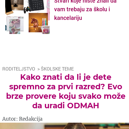
Stvari koje niste znali da
vam trebaju za školu i
kancelariju
RODITELJSTVO
>
ŠKOLSKE TEME
Kako znati da li je dete
spremno za prvi razred? Evo
brze provere koju svako može
da uradi ODMAH
Autor: Redakcija