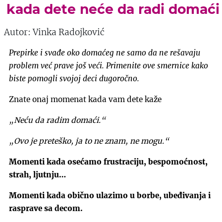
kada dete neće da radi domaći
Autor: Vinka Radojković
Prepirke i svađe oko domaćeg ne samo da ne rešavaju
problem već prave još veći. Primenite ove smernice kako
biste pomogli svojoj deci dugoročno.
Znate onaj momenat kada vam dete kaže
„Neću da radim domaći.“
„Ovo je preteško, ja to ne znam, ne mogu.“
Momenti kada osećamo frustraciju, bespomoćnost,
strah, ljutnju…
Momenti kada obično ulazimo u borbe, ubeđivanja i
rasprave sa decom.