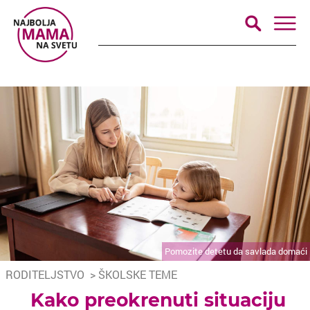
Pomozite detetu da savlada domaći
RODITELJSTVO
>
ŠKOLSKE TEME
Kako preokrenuti situaciju