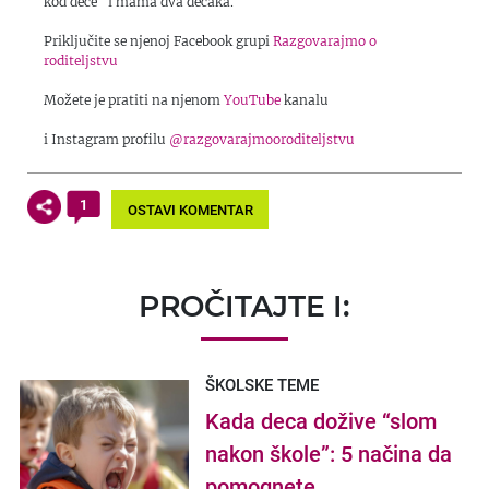
kod dece" i mama dva dečaka.
Priključite se njenoj Facebook grupi
Razgovarajmo o
roditeljstvu
Možete je pratiti na njenom
YouTube
kanalu
i Instagram profilu
@razgovarajmooroditeljstvu
1
OSTAVI KOMENTAR
PROČITAJTE I:
ŠKOLSKE TEME
Kada deca dožive “slom
nakon škole”: 5 načina da
pomognete