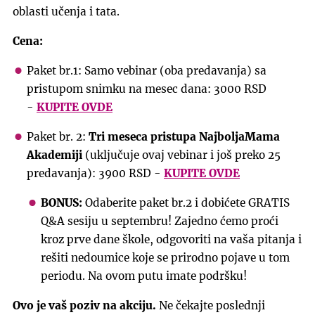
oblasti učenja i tata.
Cena:
Paket br.1: Samo vebinar (oba predavanja) sa
pristupom snimku na mesec dana: 3000 RSD
-
KUPITE OVDE
Paket br. 2:
Tri meseca pristupa NajboljaMama
Akademiji
(uključuje ovaj vebinar i još preko 25
predavanja): 3900 RSD -
KUPITE OVDE
BONUS:
Odaberite paket br.2 i dobićete GRATIS
Q&A sesiju u septembru! Zajedno ćemo proći
kroz prve dane škole, odgovoriti na vaša pitanja i
rešiti nedoumice koje se prirodno pojave u tom
periodu. Na ovom putu imate podršku!
Ovo je vaš poziv na akciju.
Ne čekajte poslednji