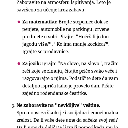
Zaboravite na atmosferu ispitivanja. Leto je
savršeno za učenje kroz zabavu:
Za matematiku:
Brojte stepenice dok se
penjete, automobile na parkingu, crvene
predmete u sobi. Pitajte: "Hoćeš li jednu
jagodu više?", "Ko ima manje kockica?".
Igrajte se prodavnice.
Za jezik:
Igrajte "Na slovo, na slovo", tražite
reči koje se rimuju, čitajte priče svako veče i
razgovarajte o njima. Podstičite dete da vam
detaljno ispriča kako je provelo dan. Pišite
zajedno rođendanske čestitke.
Ne zaboravite na "nevidljive" veštine.
Spremnost za školu je i socijalna i emocionalna
zrelost. Da li vaše dete ume da sačeka svoj red?
Da li ume da deli? Da li traži pomoć kada mu je