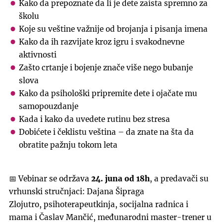
Kako da prepoznate da li je dete zaista spremno za
školu
Koje su veštine važnije od brojanja i pisanja imena
Kako da ih razvijate kroz igru i svakodnevne
aktivnosti
Zašto crtanje i bojenje znače više nego bubanje
slova
Kako da psihološki pripremite dete i ojačate mu
samopouzdanje
Kada i kako da uvedete rutinu bez stresa
Dobićete i čeklistu veština – da znate na šta da
obratite pažnju tokom leta
📅 Vebinar se održava
24. juna od 18h
, a predavači su
vrhunski stručnjaci: Dajana Šipraga
Zlojutro, psihoterapeutkinja, socijalna radnica i
mama i Časlav Mančić, međunarodni master-trener u