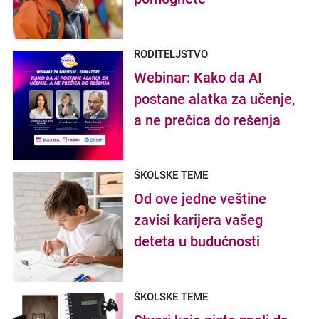
RODITELJSTVO
Webinar: Kako da AI
postane alatka za učenje,
a ne prečica do rešenja
ŠKOLSKE TEME
Od ove jedne veštine
zavisi karijera vašeg
deteta u budućnosti
ŠKOLSKE TEME